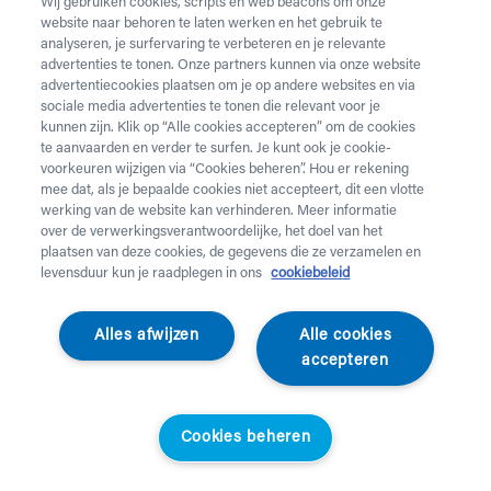
Wij gebruiken cookies, scripts en web beacons om onze
website naar behoren te laten werken en het gebruik te
analyseren, je surfervaring te verbeteren en je relevante
advertenties te tonen. Onze partners kunnen via onze website
advertentiecookies plaatsen om je op andere websites en via
sociale media advertenties te tonen die relevant voor je
kunnen zijn. Klik op “Alle cookies accepteren” om de cookies
te aanvaarden en verder te surfen. Je kunt ook je cookie-
voorkeuren wijzigen via “Cookies beheren”. Hou er rekening
mee dat, als je bepaalde cookies niet accepteert, dit een vlotte
werking van de website kan verhinderen. Meer informatie
over de verwerkingsverantwoordelijke, het doel van het
Salens
Revilax
plaatsen van deze cookies, de gegevens die ze verzamelen en
Relaxzetel Phantom
Relaxzetel Comfortlax
levensduur kun je raadplegen in ons
cookiebeleid
Standaardprijs
Helan klanten
Standaardprijs
Helan klanten
€
3.728,66
€
2.423,63
€
1.760,00
€
1.144,00
Alles afwijzen
Alle cookies
accepteren
Cookies beheren