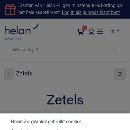
Klanten van Helan krijgen minstens 10% korting op
het hele assortiment.
Log in als je reeds klant bent
0
nl
Zetels
Zetels
Helan Zorgwinkel gebruikt cookies