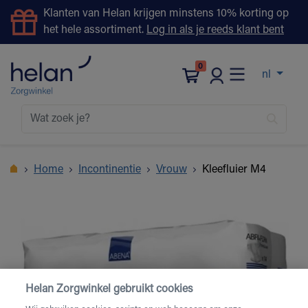
Klanten van Helan krijgen minstens 10% korting op
het hele assortiment.
Log in als je reeds klant bent
0
nl
Home
Incontinentie
Vrouw
Kleefluier M4
Helan Zorgwinkel gebruikt cookies