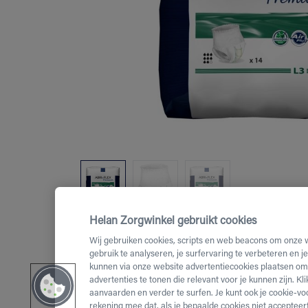
Helan Zorgwinkel gebruikt cookies
Wij gebruiken cookies, scripts en web beacons om onze 
gebruik te analyseren, je surfervaring te verbeteren en j
kunnen via onze website advertentiecookies plaatsen om 
advertenties te tonen die relevant voor je kunnen zijn. Kl
aanvaarden en verder te surfen. Je kunt ook je cookie-vo
rekening mee dat, als je bepaalde cookies niet accepteert