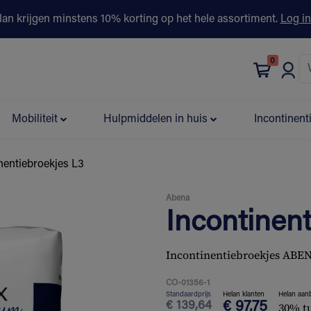
lan krijgen minstens 10% korting op het hele assortiment.
Log in
0
bonus
Contact
Winkels
Advies & Partners▾
Mobiliteit
Hulpmiddelen in huis
Incontinent
nentiebroekjes L3
Abena
Incontinen
Incontinentiebroekjes ABEN
CO-01356-1
Standaardprijs
Helan klanten
Helan aan
€
139,64
€
97,75
30% t