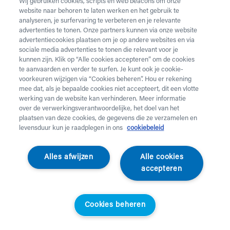
Wij gebruiken cookies, scripts en web beacons om onze
website naar behoren te laten werken en het gebruik te
analyseren, je surfervaring te verbeteren en je relevante
advertenties te tonen. Onze partners kunnen via onze website
advertentiecookies plaatsen om je op andere websites en via
sociale media advertenties te tonen die relevant voor je
kunnen zijn. Klik op “Alle cookies accepteren” om de cookies
te aanvaarden en verder te surfen. Je kunt ook je cookie-
voorkeuren wijzigen via “Cookies beheren”. Hou er rekening
mee dat, als je bepaalde cookies niet accepteert, dit een vlotte
werking van de website kan verhinderen. Meer informatie
over de verwerkingsverantwoordelijke, het doel van het
plaatsen van deze cookies, de gegevens die ze verzamelen en
levensduur kun je raadplegen in ons
cookiebeleid
Egosan
Alles afwijzen
Alle cookies
Incontinentiebroekjes
accepteren
- Pants Maxi
Cookies beheren
Egosan - 1 doos