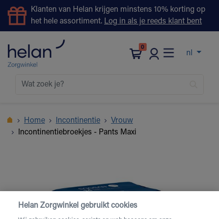
Klanten van Helan krijgen minstens 10% korting op
het hele assortiment.
Log in als je reeds klant bent
0
nl
Home
Incontinentie
Vrouw
Incontinentiebroekjes - Pants Maxi
Helan Zorgwinkel gebruikt cookies