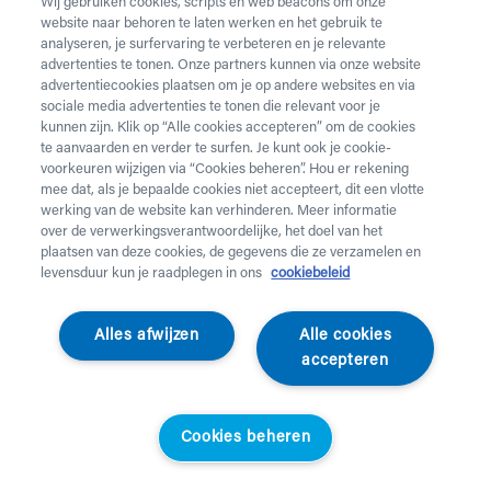
Wij gebruiken cookies, scripts en web beacons om onze
website naar behoren te laten werken en het gebruik te
analyseren, je surfervaring te verbeteren en je relevante
advertenties te tonen. Onze partners kunnen via onze website
advertentiecookies plaatsen om je op andere websites en via
sociale media advertenties te tonen die relevant voor je
kunnen zijn. Klik op “Alle cookies accepteren” om de cookies
te aanvaarden en verder te surfen. Je kunt ook je cookie-
voorkeuren wijzigen via “Cookies beheren”. Hou er rekening
mee dat, als je bepaalde cookies niet accepteert, dit een vlotte
werking van de website kan verhinderen. Meer informatie
over de verwerkingsverantwoordelijke, het doel van het
plaatsen van deze cookies, de gegevens die ze verzamelen en
levensduur kun je raadplegen in ons
cookiebeleid
Egosan
Alles afwijzen
Alle cookies
Incontinentieluier -
accepteren
Slip Ultra
Cookies beheren
Egosan - 1 doos