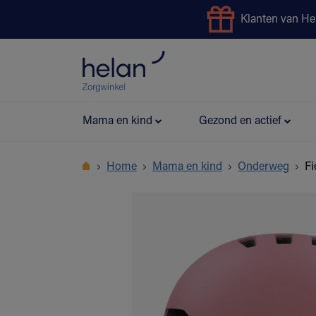
Klanten van He
Uitleendienst
Preventie
Mama en kind
Gezond en actief
Home
Mama en kind
Onderweg
Fi