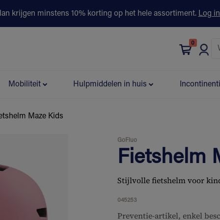
lan krijgen minstens 10% korting op het hele assortiment.
Log in
0
bonus
Contact
Winkels
Advies & Partners▾
Mobiliteit
Hulpmiddelen in huis
Incontinent
etshelm Maze Kids
GoFluo
Fietshelm 
Stijlvolle fietshelm voor ki
045253
Preventie-artikel, enkel be