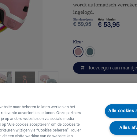
wordt automatisch verreken
ingelogd.
Standaardprijs
Helan klanten
€
59,95
€
53,95
Kleur
Toevoegen aan mandje
Meer info
Let op
: dit product kan j
website naar behoren te laten werken en het
Alle cookies
e relevante advertenties te tonen. Onze partners
je op andere websites en via sociale media
GOFLUO x Lazer: een helm di
ik op “Alle cookies accepteren” om de cookies te
Alles af
orkeuren wijzigen via “Cookies beheren”. Hou er
Veiligheid met flair
, dit een vlotte werking van de website kan