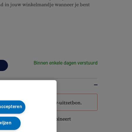
d in jouw winkelmandje wanneer je bent
Binnen enkele dagen verstuurd
e niet aankopen met je baby-uitzetbon.
 accepteren
e veiligheid en stijl combineert
wijzen