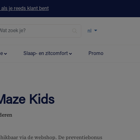
 als je reeds klant bent
nl
ie
Slaap- en zitcomfort
Promo
Maze Kids
nderen
schikbaar via de webshop. De preventiebonus