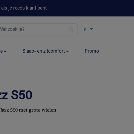
 als je reeds klant bent
nl
ie
Slaap- en zitcomfort
Promo
zz S50
Jazz S50 met grote wielen