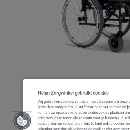
Helan Zorgwinkel gebruikt cookies
Wij gebruiken cookies, scripts en web beacons om onze 
gebruik te analyseren, je surfervaring te verbeteren en j
kunnen via onze website advertentiecookies plaatsen om 
advertenties te tonen die relevant voor je kunnen zijn. Kl
aanvaarden en verder te surfen. Je kunt ook je cookie-vo
rekening mee dat, als je bepaalde cookies niet accepteert