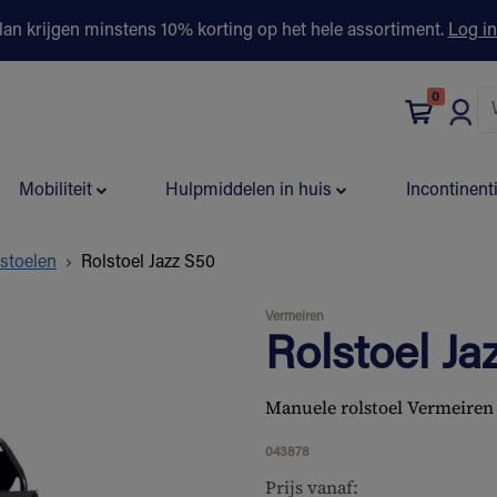
lan krijgen minstens 10% korting op het hele assortiment.
Log in
0
bonus
Contact
Winkels
Advies & Partners▾
Mobiliteit
Hulpmiddelen in huis
Incontinent
lstoelen
Rolstoel Jazz S50
Vermeiren
Rolstoel Ja
Manuele rolstoel Vermeiren 
043878
Prijs vanaf: