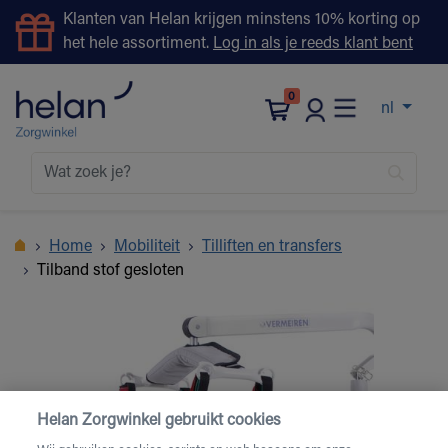
Klanten van Helan krijgen minstens 10% korting op
het hele assortiment.
Log in als je reeds klant bent
0
nl
Home
Mobiliteit
Tilliften en transfers
Tilband stof gesloten
Helan Zorgwinkel gebruikt cookies