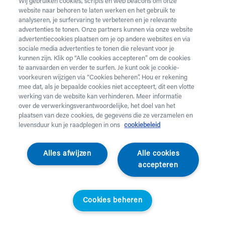
Wij gebruiken cookies, scripts en web beacons om onze
website naar behoren te laten werken en het gebruik te
analyseren, je surfervaring te verbeteren en je relevante
advertenties te tonen. Onze partners kunnen via onze website
advertentiecookies plaatsen om je op andere websites en via
sociale media advertenties te tonen die relevant voor je
kunnen zijn. Klik op “Alle cookies accepteren” om de cookies
te aanvaarden en verder te surfen. Je kunt ook je cookie-
voorkeuren wijzigen via “Cookies beheren”. Hou er rekening
mee dat, als je bepaalde cookies niet accepteert, dit een vlotte
werking van de website kan verhinderen. Meer informatie
over de verwerkingsverantwoordelijke, het doel van het
plaatsen van deze cookies, de gegevens die ze verzamelen en
levensduur kun je raadplegen in ons
cookiebeleid
Vermeiren
Alles afwijzen
Alle cookies
Tilband stof gesloten
accepteren
Standaard tilband in gesloten stof
Cookies beheren
040770
Standaardprijs
Helan klanten