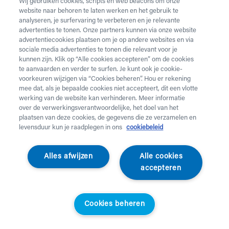
Wij gebruiken cookies, scripts en web beacons om onze
website naar behoren te laten werken en het gebruik te
Vul onderstaand formulier in voor de huur van
analyseren, je surfervaring te verbeteren en je relevante
zorgmateriaal.
Dringende levering of levering in het
advertenties te tonen. Onze partners kunnen via onze website
weekend
nodig? Neem telefonisch contact op via 02 218
advertentiecookies plaatsen om je op andere websites en via
22 22.
sociale media advertenties te tonen die relevant voor je
kunnen zijn. Klik op “Alle cookies accepteren” om de cookies
te aanvaarden en verder te surfen. Je kunt ook je cookie-
Heb je
krukken
nodig? Die kan je enkel aankopen. Wil je
voorkeuren wijzigen via “Cookies beheren”. Hou er rekening
huurmateriaal laten ophalen? Dat kan
hier
.
mee dat, als je bepaalde cookies niet accepteert, dit een vlotte
werking van de website kan verhinderen. Meer informatie
Opgelet!
Je huurt voor minstens 1 maand en betaalt een
over de verwerkingsverantwoordelijke, het doel van het
servicekost. Check de prijzen
hier
. Een gewone levering
plaatsen van deze cookies, de gegevens die ze verzamelen en
duurt 2 werkdagen, een dringende levering krijg je de
levensduur kun je raadplegen in ons
cookiebeleid
werkdag nadien aan huis. Er wordt niet geleverd op
feestdagen.
Alles afwijzen
Alle cookies
accepteren
Jouw aanvraag
Voornaam *
Cookies beheren