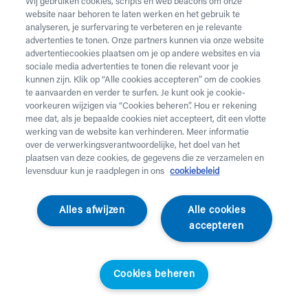
Wij gebruiken cookies, scripts en web beacons om onze
website naar behoren te laten werken en het gebruik te
Vul onderstaand formulier in voor de huur van
analyseren, je surfervaring te verbeteren en je relevante
zorgmateriaal.
Dringende levering of levering in het
advertenties te tonen. Onze partners kunnen via onze website
weekend
nodig? Neem telefonisch contact op via 02 218
advertentiecookies plaatsen om je op andere websites en via
22 22.
sociale media advertenties te tonen die relevant voor je
kunnen zijn. Klik op “Alle cookies accepteren” om de cookies
te aanvaarden en verder te surfen. Je kunt ook je cookie-
Heb je
krukken
nodig? Die kan je enkel aankopen. Wil je
voorkeuren wijzigen via “Cookies beheren”. Hou er rekening
huurmateriaal laten ophalen? Dat kan
hier
.
mee dat, als je bepaalde cookies niet accepteert, dit een vlotte
werking van de website kan verhinderen. Meer informatie
Opgelet!
Je huurt voor minstens 1 maand en betaalt een
over de verwerkingsverantwoordelijke, het doel van het
servicekost. Check de prijzen
hier
. Een gewone levering
plaatsen van deze cookies, de gegevens die ze verzamelen en
duurt 2 werkdagen, een dringende levering krijg je de
levensduur kun je raadplegen in ons
cookiebeleid
werkdag nadien aan huis. Er wordt niet geleverd op
feestdagen.
Alles afwijzen
Alle cookies
accepteren
Jouw aanvraag
Voornaam *
Cookies beheren