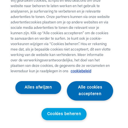
Wij gebruiken cookies, scripts en web beacons om onze
website naar behoren te laten werken en het gebruik te
Sit & Sleep
analyseren, je surfervaring te verbeteren en je relevante
advertenties te tonen. Onze partners kunnen via onze website
Nog meer ergonomisch slaapcomfort?
Volledig op maat
advertentiecookies plaatsen om je op andere websites en via
gemaakte slaapproducten
vind je bij Sit & Sleep.
sociale media advertenties te tonen die relevant voor je
kunnen zijn. Klik op “Alle cookies accepteren” om de cookies
te aanvaarden en verder te surfen. Je kunt ook je cookie-
voorkeuren wijzigen via “Cookies beheren”. Hou er rekening
mee dat, als je bepaalde cookies niet accepteert, dit een vlotte
werking van de website kan verhinderen. Meer informatie
over de verwerkingsverantwoordelijke, het doel van het
plaatsen van deze cookies, de gegevens die ze verzamelen en
levensduur kun je raadplegen in ons
cookiebeleid
Alles afwijzen
Alle cookies
accepteren
Cookies beheren
Able2
Verzwaard deken