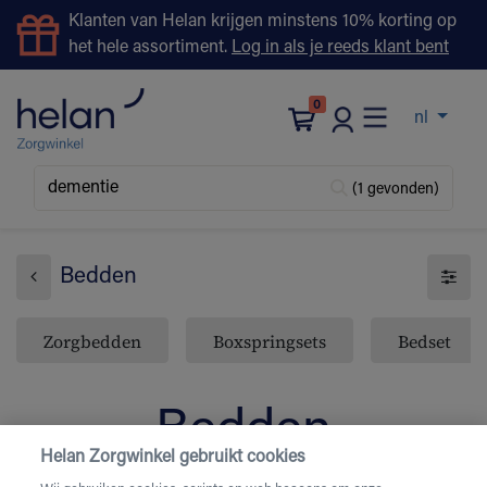
Klanten van Helan krijgen minstens 10% korting op
het hele assortiment.
Log in als je reeds klant bent
0
nl
(1 gevonden)
Bedden
Zorgbedden
Boxspringsets
Bedset
Bedden
Helan Zorgwinkel gebruikt cookies