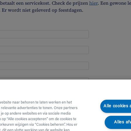
etaalt een servicekost. Check de prijzen
hier
. Een gewone l
. Er wordt niet geleverd op feestdagen.
website naar behoren te laten werken en het
Alle cookies
e relevante advertenties te tonen. Onze partners
je op andere websites en via sociale media
ik op “Alle cookies accepteren” om de cookies te
Alles af
orkeuren wijzigen via “Cookies beheren”. Hou er
, dit een vlotte werking van de website kan