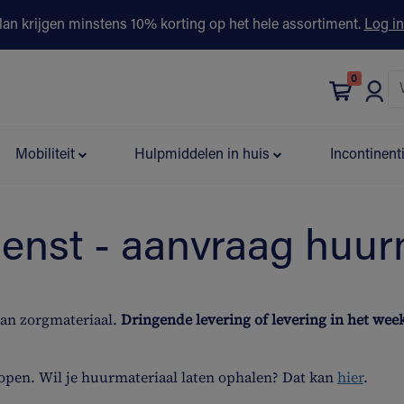
lan krijgen minstens 10% korting op het hele assortiment.
Log in
0
bonus
Contact
Winkels
Advies & Partners▾
Mobiliteit
Hulpmiddelen in huis
Incontinent
ienst - aanvraag huur
van zorgmateriaal.
Dringende levering of levering in het we
open. Wil je huurmateriaal laten ophalen? Dat kan
hier
.