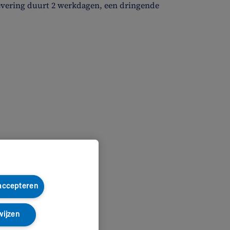
evering duurt 2 werkdagen, een dringende
 accepteren
wijzen