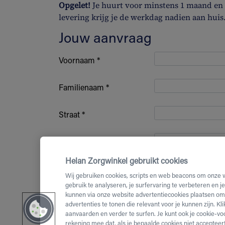
Opgelet!
Je huurt voor minstens 1 maand en b
levering krijg je de werkdag nadien aan huis
Jouw aanvraag
Voornaam *
Familienaam *
Straat *
Huisnummer *
Helan Zorgwinkel gebruikt cookies
Bus nummer
Wij gebruiken cookies, scripts en web beacons om onze 
gebruik te analyseren, je surfervaring te verbeteren en j
kunnen via onze website advertentiecookies plaatsen om 
Postcode *
advertenties te tonen die relevant voor je kunnen zijn. Kl
aanvaarden en verder te surfen. Je kunt ook je cookie-vo
(Mobiel)
rekening mee dat, als je bepaalde cookies niet accepteert