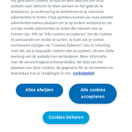
Wij gebruiken cookies, scripts en web beacons om onze
website naar behoren te laten werken en het gebruik te
Vul onderstaand formulier in voor de huur van
analyseren, je surfervaring te verbeteren en je relevante
zorgmateriaal.
Dringende levering of levering in het
advertenties te tonen. Onze partners kunnen via onze website
weekend
nodig? Neem telefonisch contact op via 02 218
advertentiecookies plaatsen om je op andere websites en via
22 22.
sociale media advertenties te tonen die relevant voor je
kunnen zijn. Klik op “Alle cookies accepteren” om de cookies
te aanvaarden en verder te surfen. Je kunt ook je cookie-
Heb je
krukken
nodig? Die kan je enkel aankopen. Wil je
voorkeuren wijzigen via “Cookies beheren”. Hou er rekening
huurmateriaal laten ophalen? Dat kan
hier
.
mee dat, als je bepaalde cookies niet accepteert, dit een vlotte
werking van de website kan verhinderen. Meer informatie
Opgelet!
Je huurt voor minstens 1 maand en betaalt een
over de verwerkingsverantwoordelijke, het doel van het
servicekost. Check de prijzen
hier
. Een gewone levering
plaatsen van deze cookies, de gegevens die ze verzamelen en
duurt 2 werkdagen, een dringende levering krijg je de
levensduur kun je raadplegen in ons
cookiebeleid
werkdag nadien aan huis. Er wordt niet geleverd op
feestdagen.
Alles afwijzen
Alle cookies
accepteren
Jouw aanvraag
Voornaam *
Cookies beheren