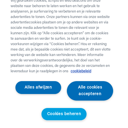
Wij gebruiken cookies, scripts en web beacons om onze
website naar behoren te laten werken en het gebruik te
Vul onderstaand formulier in voor de huur van
analyseren, je surfervaring te verbeteren en je relevante
zorgmateriaal.
Dringende levering of levering in het
advertenties te tonen. Onze partners kunnen via onze website
weekend
nodig? Neem telefonisch contact op via 02 218
advertentiecookies plaatsen om je op andere websites en via
22 22.
sociale media advertenties te tonen die relevant voor je
kunnen zijn. Klik op “Alle cookies accepteren” om de cookies
te aanvaarden en verder te surfen. Je kunt ook je cookie-
Heb je
krukken
nodig? Die kan je enkel aankopen. Wil je
voorkeuren wijzigen via “Cookies beheren”. Hou er rekening
huurmateriaal laten ophalen? Dat kan
hier
.
mee dat, als je bepaalde cookies niet accepteert, dit een vlotte
werking van de website kan verhinderen. Meer informatie
Opgelet!
Je huurt voor minstens 1 maand en betaalt een
over de verwerkingsverantwoordelijke, het doel van het
servicekost. Check de prijzen
hier
. Een gewone levering
plaatsen van deze cookies, de gegevens die ze verzamelen en
duurt 2 werkdagen, een dringende levering krijg je de
levensduur kun je raadplegen in ons
cookiebeleid
werkdag nadien aan huis. Er wordt niet geleverd op
feestdagen.
Alles afwijzen
Alle cookies
accepteren
Jouw aanvraag
Voornaam *
Cookies beheren