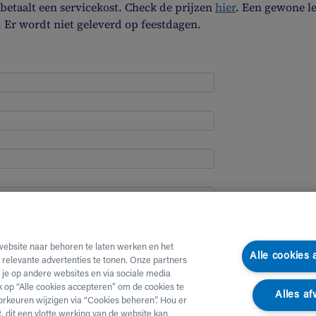
etaalt een servicekost. Check de prijzen
hier
. Een gewone l
. Er wordt niet geleverd op feestdagen.
website naar behoren te laten werken en het
Alle cookies
e relevante advertenties te tonen. Onze partners
je op andere websites en via sociale media
ik op “Alle cookies accepteren” om de cookies te
Alles af
orkeuren wijzigen via “Cookies beheren”. Hou er
, dit een vlotte werking van de website kan