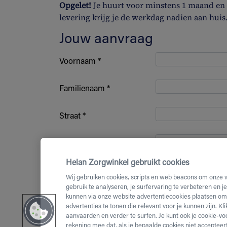
Opgelet!
Je huurt voor minstens 1 maand en b
levering krijg je de werkdag nadien aan huis
Jouw aanvraag
Voornaam *
Familienaam *
Straat *
Huisnummer *
Helan Zorgwinkel gebruikt cookies
Bus nummer
Wij gebruiken cookies, scripts en web beacons om onze 
gebruik te analyseren, je surfervaring te verbeteren en j
kunnen via onze website advertentiecookies plaatsen om 
Postcode *
advertenties te tonen die relevant voor je kunnen zijn. Kl
aanvaarden en verder te surfen. Je kunt ook je cookie-vo
(Mobiel)
rekening mee dat, als je bepaalde cookies niet accepteert