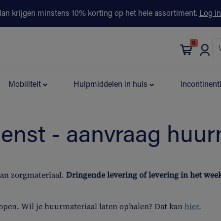
lan krijgen minstens 10% korting op het hele assortiment.
Log in
0
bonus
Contact
Winkels
Advies & Partners▾
Mobiliteit
Hulpmiddelen in huis
Incontinent
ienst - aanvraag huur
van zorgmateriaal.
Dringende levering of levering in het we
open. Wil je huurmateriaal laten ophalen? Dat kan
hier
.