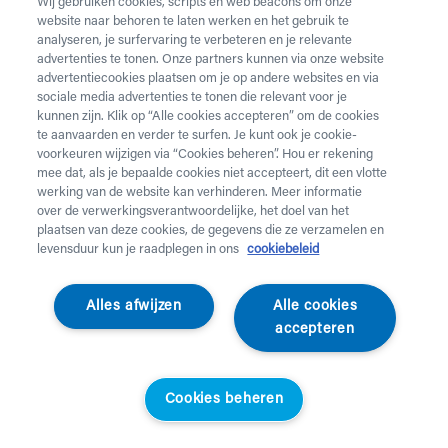
Wij gebruiken cookies, scripts en web beacons om onze
website naar behoren te laten werken en het gebruik te
Vul onderstaand formulier in voor de huur van
analyseren, je surfervaring te verbeteren en je relevante
zorgmateriaal.
Dringende levering of levering in het
advertenties te tonen. Onze partners kunnen via onze website
weekend
nodig? Neem telefonisch contact op via 02 218
advertentiecookies plaatsen om je op andere websites en via
22 22.
sociale media advertenties te tonen die relevant voor je
kunnen zijn. Klik op “Alle cookies accepteren” om de cookies
te aanvaarden en verder te surfen. Je kunt ook je cookie-
Heb je
krukken
nodig? Die kan je enkel aankopen. Wil je
voorkeuren wijzigen via “Cookies beheren”. Hou er rekening
huurmateriaal laten ophalen? Dat kan
hier
.
mee dat, als je bepaalde cookies niet accepteert, dit een vlotte
werking van de website kan verhinderen. Meer informatie
Opgelet!
Je huurt voor minstens 1 maand en betaalt een
over de verwerkingsverantwoordelijke, het doel van het
servicekost. Check de prijzen
hier
. Een gewone levering
plaatsen van deze cookies, de gegevens die ze verzamelen en
duurt 2 werkdagen, een dringende levering krijg je de
levensduur kun je raadplegen in ons
cookiebeleid
werkdag nadien aan huis. Er wordt niet geleverd op
feestdagen.
Alles afwijzen
Alle cookies
accepteren
Jouw aanvraag
Voornaam *
Cookies beheren