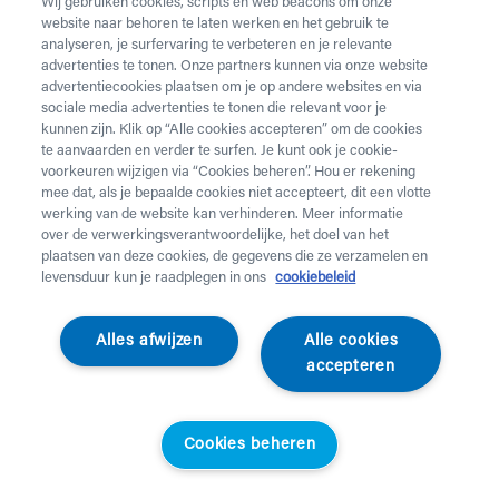
Wij gebruiken cookies, scripts en web beacons om onze
website naar behoren te laten werken en het gebruik te
Vul onderstaand formulier in voor de huur van
analyseren, je surfervaring te verbeteren en je relevante
zorgmateriaal.
Dringende levering of levering in het
advertenties te tonen. Onze partners kunnen via onze website
weekend
nodig? Neem telefonisch contact op via 02 218
advertentiecookies plaatsen om je op andere websites en via
22 22.
sociale media advertenties te tonen die relevant voor je
kunnen zijn. Klik op “Alle cookies accepteren” om de cookies
te aanvaarden en verder te surfen. Je kunt ook je cookie-
Heb je
krukken
nodig? Die kan je enkel aankopen. Wil je
voorkeuren wijzigen via “Cookies beheren”. Hou er rekening
huurmateriaal laten ophalen? Dat kan
hier
.
mee dat, als je bepaalde cookies niet accepteert, dit een vlotte
werking van de website kan verhinderen. Meer informatie
Opgelet!
Je huurt voor minstens 1 maand en betaalt een
over de verwerkingsverantwoordelijke, het doel van het
servicekost. Check de prijzen
hier
. Een gewone levering
plaatsen van deze cookies, de gegevens die ze verzamelen en
duurt 2 werkdagen, een dringende levering krijg je de
levensduur kun je raadplegen in ons
cookiebeleid
werkdag nadien aan huis. Er wordt niet geleverd op
feestdagen.
Alles afwijzen
Alle cookies
accepteren
Jouw aanvraag
Voornaam *
Cookies beheren