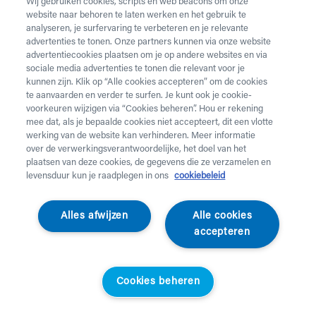
Wij gebruiken cookies, scripts en web beacons om onze
website naar behoren te laten werken en het gebruik te
Vul onderstaand formulier in voor de huur van
analyseren, je surfervaring te verbeteren en je relevante
zorgmateriaal.
Dringende levering of levering in het
advertenties te tonen. Onze partners kunnen via onze website
weekend
nodig? Neem telefonisch contact op via 02 218
advertentiecookies plaatsen om je op andere websites en via
22 22.
sociale media advertenties te tonen die relevant voor je
kunnen zijn. Klik op “Alle cookies accepteren” om de cookies
te aanvaarden en verder te surfen. Je kunt ook je cookie-
Heb je
krukken
nodig? Die kan je enkel aankopen. Wil je
voorkeuren wijzigen via “Cookies beheren”. Hou er rekening
huurmateriaal laten ophalen? Dat kan
hier
.
mee dat, als je bepaalde cookies niet accepteert, dit een vlotte
werking van de website kan verhinderen. Meer informatie
Opgelet!
Je huurt voor minstens 1 maand en betaalt een
over de verwerkingsverantwoordelijke, het doel van het
servicekost. Check de prijzen
hier
. Een gewone levering
plaatsen van deze cookies, de gegevens die ze verzamelen en
duurt 2 werkdagen, een dringende levering krijg je de
levensduur kun je raadplegen in ons
cookiebeleid
werkdag nadien aan huis. Er wordt niet geleverd op
feestdagen.
Alles afwijzen
Alle cookies
accepteren
Jouw aanvraag
Voornaam *
Cookies beheren