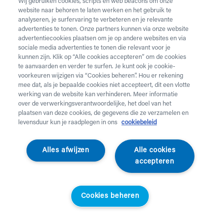
Wij gebruiken cookies, scripts en web beacons om onze
website naar behoren te laten werken en het gebruik te
Vul onderstaand formulier in voor de huur van
analyseren, je surfervaring te verbeteren en je relevante
zorgmateriaal.
Dringende levering of levering in het
advertenties te tonen. Onze partners kunnen via onze website
weekend
nodig? Neem telefonisch contact op via 02 218
advertentiecookies plaatsen om je op andere websites en via
22 22.
sociale media advertenties te tonen die relevant voor je
kunnen zijn. Klik op “Alle cookies accepteren” om de cookies
te aanvaarden en verder te surfen. Je kunt ook je cookie-
Heb je
krukken
nodig? Die kan je enkel aankopen. Wil je
voorkeuren wijzigen via “Cookies beheren”. Hou er rekening
huurmateriaal laten ophalen? Dat kan
hier
.
mee dat, als je bepaalde cookies niet accepteert, dit een vlotte
werking van de website kan verhinderen. Meer informatie
Opgelet!
Je huurt voor minstens 1 maand en betaalt een
over de verwerkingsverantwoordelijke, het doel van het
servicekost. Check de prijzen
hier
. Een gewone levering
plaatsen van deze cookies, de gegevens die ze verzamelen en
duurt 2 werkdagen, een dringende levering krijg je de
levensduur kun je raadplegen in ons
cookiebeleid
werkdag nadien aan huis. Er wordt niet geleverd op
feestdagen.
Alles afwijzen
Alle cookies
accepteren
Jouw aanvraag
Voornaam *
Cookies beheren