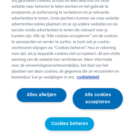
Wij gebruiken cookies, scripts en web beacons om onze
website naar behoren te laten werken en het gebruik te
Vul onderstaand formulier in voor de huur van
analyseren, je surfervaring te verbeteren en je relevante
zorgmateriaal.
Dringende levering of levering in het
advertenties te tonen. Onze partners kunnen via onze website
weekend
nodig? Neem telefonisch contact op via 02 218
advertentiecookies plaatsen om je op andere websites en via
22 22.
sociale media advertenties te tonen die relevant voor je
kunnen zijn. Klik op “Alle cookies accepteren” om de cookies
te aanvaarden en verder te surfen. Je kunt ook je cookie-
Heb je
krukken
nodig? Die kan je enkel aankopen. Wil je
voorkeuren wijzigen via “Cookies beheren”. Hou er rekening
huurmateriaal laten ophalen? Dat kan
hier
.
mee dat, als je bepaalde cookies niet accepteert, dit een vlotte
werking van de website kan verhinderen. Meer informatie
Opgelet!
Je huurt voor minstens 1 maand en betaalt een
over de verwerkingsverantwoordelijke, het doel van het
servicekost. Check de prijzen
hier
. Een gewone levering
plaatsen van deze cookies, de gegevens die ze verzamelen en
duurt 2 werkdagen, een dringende levering krijg je de
levensduur kun je raadplegen in ons
cookiebeleid
werkdag nadien aan huis. Er wordt niet geleverd op
feestdagen.
Alles afwijzen
Alle cookies
accepteren
Jouw aanvraag
Voornaam *
Cookies beheren