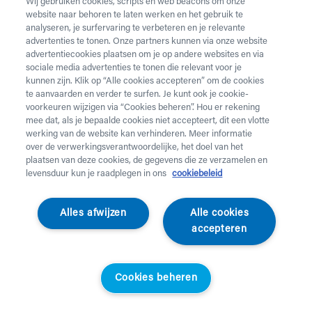
Wij gebruiken cookies, scripts en web beacons om onze
website naar behoren te laten werken en het gebruik te
Vul onderstaand formulier in voor de huur van
analyseren, je surfervaring te verbeteren en je relevante
zorgmateriaal.
Dringende levering of levering in het
advertenties te tonen. Onze partners kunnen via onze website
weekend
nodig? Neem telefonisch contact op via 02 218
advertentiecookies plaatsen om je op andere websites en via
22 22.
sociale media advertenties te tonen die relevant voor je
kunnen zijn. Klik op “Alle cookies accepteren” om de cookies
te aanvaarden en verder te surfen. Je kunt ook je cookie-
Heb je
krukken
nodig? Die kan je enkel aankopen. Wil je
voorkeuren wijzigen via “Cookies beheren”. Hou er rekening
huurmateriaal laten ophalen? Dat kan
hier
.
mee dat, als je bepaalde cookies niet accepteert, dit een vlotte
werking van de website kan verhinderen. Meer informatie
Opgelet!
Je huurt voor minstens 1 maand en betaalt een
over de verwerkingsverantwoordelijke, het doel van het
servicekost. Check de prijzen
hier
. Een gewone levering
plaatsen van deze cookies, de gegevens die ze verzamelen en
duurt 2 werkdagen, een dringende levering krijg je de
levensduur kun je raadplegen in ons
cookiebeleid
werkdag nadien aan huis. Er wordt niet geleverd op
feestdagen.
Alles afwijzen
Alle cookies
accepteren
Jouw aanvraag
Voornaam *
Cookies beheren