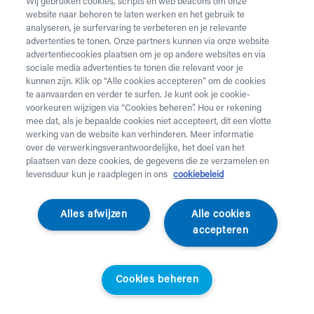
Wij gebruiken cookies, scripts en web beacons om onze
website naar behoren te laten werken en het gebruik te
Vul onderstaand formulier in voor de huur van
analyseren, je surfervaring te verbeteren en je relevante
zorgmateriaal.
Dringende levering of levering in het
advertenties te tonen. Onze partners kunnen via onze website
weekend
nodig? Neem telefonisch contact op via 02 218
advertentiecookies plaatsen om je op andere websites en via
22 22.
sociale media advertenties te tonen die relevant voor je
kunnen zijn. Klik op “Alle cookies accepteren” om de cookies
te aanvaarden en verder te surfen. Je kunt ook je cookie-
Heb je
krukken
nodig? Die kan je enkel aankopen. Wil je
voorkeuren wijzigen via “Cookies beheren”. Hou er rekening
huurmateriaal laten ophalen? Dat kan
hier
.
mee dat, als je bepaalde cookies niet accepteert, dit een vlotte
werking van de website kan verhinderen. Meer informatie
Opgelet!
Je huurt voor minstens 1 maand en betaalt een
over de verwerkingsverantwoordelijke, het doel van het
servicekost. Check de prijzen
hier
. Een gewone levering
plaatsen van deze cookies, de gegevens die ze verzamelen en
duurt 2 werkdagen, een dringende levering krijg je de
levensduur kun je raadplegen in ons
cookiebeleid
werkdag nadien aan huis. Er wordt niet geleverd op
feestdagen.
Alles afwijzen
Alle cookies
accepteren
Jouw aanvraag
Voornaam *
Cookies beheren