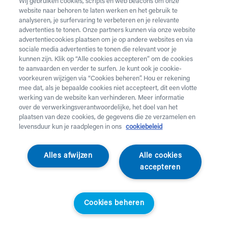
Wij gebruiken cookies, scripts en web beacons om onze
website naar behoren te laten werken en het gebruik te
Vul onderstaand formulier in voor de huur van
analyseren, je surfervaring te verbeteren en je relevante
zorgmateriaal.
Dringende levering of levering in het
advertenties te tonen. Onze partners kunnen via onze website
weekend
nodig? Neem telefonisch contact op via 02 218
advertentiecookies plaatsen om je op andere websites en via
22 22.
sociale media advertenties te tonen die relevant voor je
kunnen zijn. Klik op “Alle cookies accepteren” om de cookies
te aanvaarden en verder te surfen. Je kunt ook je cookie-
Heb je
krukken
nodig? Die kan je enkel aankopen. Wil je
voorkeuren wijzigen via “Cookies beheren”. Hou er rekening
huurmateriaal laten ophalen? Dat kan
hier
.
mee dat, als je bepaalde cookies niet accepteert, dit een vlotte
werking van de website kan verhinderen. Meer informatie
Opgelet!
Je huurt voor minstens 1 maand en betaalt een
over de verwerkingsverantwoordelijke, het doel van het
servicekost. Check de prijzen
hier
. Een gewone levering
plaatsen van deze cookies, de gegevens die ze verzamelen en
duurt 2 werkdagen, een dringende levering krijg je de
levensduur kun je raadplegen in ons
cookiebeleid
werkdag nadien aan huis. Er wordt niet geleverd op
feestdagen.
Alles afwijzen
Alle cookies
accepteren
Jouw aanvraag
Voornaam *
Cookies beheren