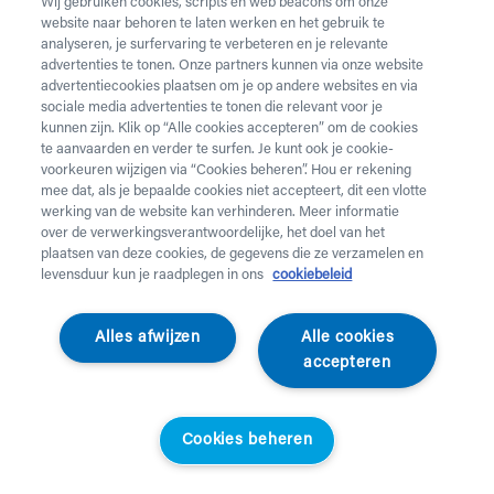
Wij gebruiken cookies, scripts en web beacons om onze
website naar behoren te laten werken en het gebruik te
Vul onderstaand formulier in voor de huur van
analyseren, je surfervaring te verbeteren en je relevante
zorgmateriaal.
Dringende levering of levering in het
advertenties te tonen. Onze partners kunnen via onze website
weekend
nodig? Neem telefonisch contact op via 02 218
advertentiecookies plaatsen om je op andere websites en via
22 22.
sociale media advertenties te tonen die relevant voor je
kunnen zijn. Klik op “Alle cookies accepteren” om de cookies
te aanvaarden en verder te surfen. Je kunt ook je cookie-
Heb je
krukken
nodig? Die kan je enkel aankopen. Wil je
voorkeuren wijzigen via “Cookies beheren”. Hou er rekening
huurmateriaal laten ophalen? Dat kan
hier
.
mee dat, als je bepaalde cookies niet accepteert, dit een vlotte
werking van de website kan verhinderen. Meer informatie
Opgelet!
Je huurt voor minstens 1 maand en betaalt een
over de verwerkingsverantwoordelijke, het doel van het
servicekost. Check de prijzen
hier
. Een gewone levering
plaatsen van deze cookies, de gegevens die ze verzamelen en
duurt 2 werkdagen, een dringende levering krijg je de
levensduur kun je raadplegen in ons
cookiebeleid
werkdag nadien aan huis. Er wordt niet geleverd op
feestdagen.
Alles afwijzen
Alle cookies
accepteren
Jouw aanvraag
Voornaam *
Cookies beheren