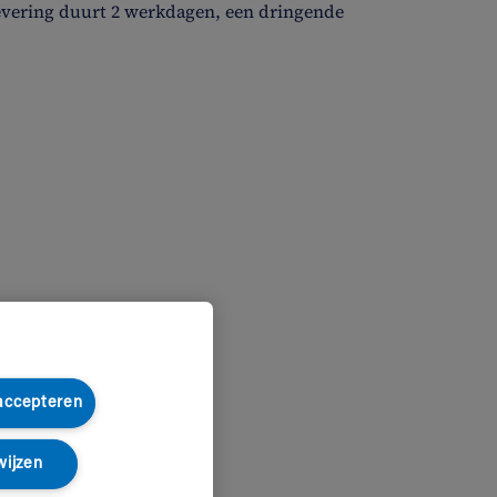
evering duurt 2 werkdagen, een dringende
 accepteren
wijzen