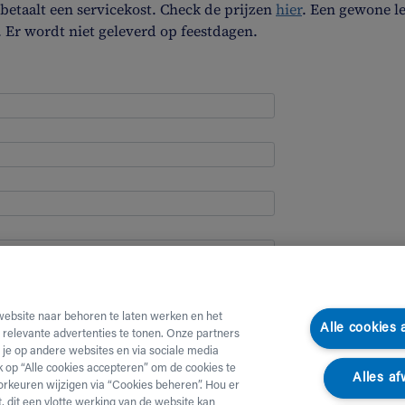
etaalt een servicekost. Check de prijzen
hier
. Een gewone l
. Er wordt niet geleverd op feestdagen.
website naar behoren te laten werken en het
Alle cookies
e relevante advertenties te tonen. Onze partners
je op andere websites en via sociale media
ik op “Alle cookies accepteren” om de cookies te
Alles af
orkeuren wijzigen via “Cookies beheren”. Hou er
, dit een vlotte werking van de website kan