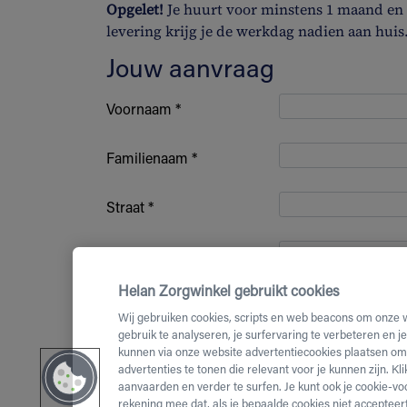
Opgelet!
Je huurt voor minstens 1 maand en b
levering krijg je de werkdag nadien aan huis
Jouw aanvraag
Voornaam *
Familienaam *
Straat *
Huisnummer *
Helan Zorgwinkel gebruikt cookies
Bus nummer
Wij gebruiken cookies, scripts en web beacons om onze 
gebruik te analyseren, je surfervaring te verbeteren en j
kunnen via onze website advertentiecookies plaatsen om 
Postcode *
advertenties te tonen die relevant voor je kunnen zijn. Kl
aanvaarden en verder te surfen. Je kunt ook je cookie-vo
(Mobiel)
rekening mee dat, als je bepaalde cookies niet accepteert