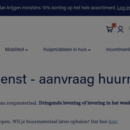
lan krijgen minstens 10% korting op het hele assortiment.
Log in
0
bonus
Contact
Winkels
Advies & Partners▾
Mobiliteit
Hulpmiddelen in huis
Incontinent
ienst - aanvraag huur
van zorgmateriaal.
Dringende levering of levering in het we
open. Wil je huurmateriaal laten ophalen? Dat kan
hier
.