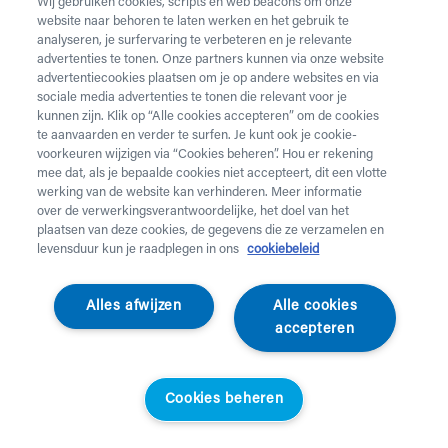
Wij gebruiken cookies, scripts en web beacons om onze
website naar behoren te laten werken en het gebruik te
Vul onderstaand formulier in voor de huur van
analyseren, je surfervaring te verbeteren en je relevante
zorgmateriaal.
Dringende levering of levering in het
advertenties te tonen. Onze partners kunnen via onze website
weekend
nodig? Neem telefonisch contact op via 02 218
advertentiecookies plaatsen om je op andere websites en via
22 22.
sociale media advertenties te tonen die relevant voor je
kunnen zijn. Klik op “Alle cookies accepteren” om de cookies
te aanvaarden en verder te surfen. Je kunt ook je cookie-
Heb je
krukken
nodig? Die kan je enkel aankopen. Wil je
voorkeuren wijzigen via “Cookies beheren”. Hou er rekening
huurmateriaal laten ophalen? Dat kan
hier
.
mee dat, als je bepaalde cookies niet accepteert, dit een vlotte
werking van de website kan verhinderen. Meer informatie
Opgelet!
Je huurt voor minstens 1 maand en betaalt een
over de verwerkingsverantwoordelijke, het doel van het
servicekost. Check de prijzen
hier
. Een gewone levering
plaatsen van deze cookies, de gegevens die ze verzamelen en
duurt 2 werkdagen, een dringende levering krijg je de
levensduur kun je raadplegen in ons
cookiebeleid
werkdag nadien aan huis. Er wordt niet geleverd op
feestdagen.
Alles afwijzen
Alle cookies
accepteren
Jouw aanvraag
Voornaam *
Cookies beheren