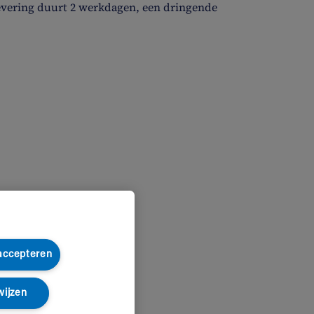
evering duurt 2 werkdagen, een dringende
 accepteren
wijzen