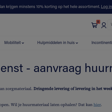
lan krijgen minstens 10% korting op het hele assortiment.
Log in
0
bonus
Contact
Winkels
Advies & Partners▾
Mobiliteit
Hulpmiddelen in huis
Incontinent
ienst - aanvraag huur
van zorgmateriaal.
Dringende levering of levering in het we
open. Wil je huurmateriaal laten ophalen? Dat kan
hier
.