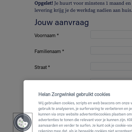
Opgelet!
Je huurt voor minstens 1 maand en b
levering krijg je de werkdag nadien aan huis
Jouw aanvraag
Voornaam *
Familienaam *
Straat *
Huisnummer *
Helan Zorgwinkel gebruikt cookies
Bus nummer
Wij gebruiken cookies, scripts en web beacons om onze 
gebruik te analyseren, je surfervaring te verbeteren en j
kunnen via onze website advertentiecookies plaatsen om 
Postcode *
advertenties te tonen die relevant voor je kunnen zijn. Kl
aanvaarden en verder te surfen. Je kunt ook je cookie-vo
(Mobiel)
rekening mee dat, als je bepaalde cookies niet accepteert