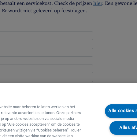
etaalt een servicekost. Check de prijzen
hier
. Een gewone l
. Er wordt niet geleverd op feestdagen.
website naar behoren te laten werken en het
Alle cookies
e relevante advertenties te tonen. Onze partners
je op andere websites en via sociale media
ik op “Alle cookies accepteren” om de cookies te
Alles af
orkeuren wijzigen via “Cookies beheren”. Hou er
, dit een vlotte werking van de website kan