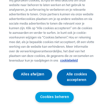
Wij gebruiken cookies, scripts en web beacons om onze
website naar behoren te laten werken en het gebruik te
Vul onderstaand formulier in voor de huur van
analyseren, je surfervaring te verbeteren en je relevante
zorgmateriaal.
Dringende levering of levering in het
advertenties te tonen. Onze partners kunnen via onze website
weekend
nodig? Neem telefonisch contact op via 02 218
advertentiecookies plaatsen om je op andere websites en via
22 22.
sociale media advertenties te tonen die relevant voor je
kunnen zijn. Klik op “Alle cookies accepteren” om de cookies
te aanvaarden en verder te surfen. Je kunt ook je cookie-
Heb je
krukken
nodig? Die kan je enkel aankopen. Wil je
voorkeuren wijzigen via “Cookies beheren”. Hou er rekening
huurmateriaal laten ophalen? Dat kan
hier
.
mee dat, als je bepaalde cookies niet accepteert, dit een vlotte
werking van de website kan verhinderen. Meer informatie
Opgelet!
Je huurt voor minstens 1 maand en betaalt een
over de verwerkingsverantwoordelijke, het doel van het
servicekost. Check de prijzen
hier
. Een gewone levering
plaatsen van deze cookies, de gegevens die ze verzamelen en
duurt 2 werkdagen, een dringende levering krijg je de
levensduur kun je raadplegen in ons
cookiebeleid
werkdag nadien aan huis. Er wordt niet geleverd op
feestdagen.
Alles afwijzen
Alle cookies
accepteren
Jouw aanvraag
Voornaam *
Cookies beheren