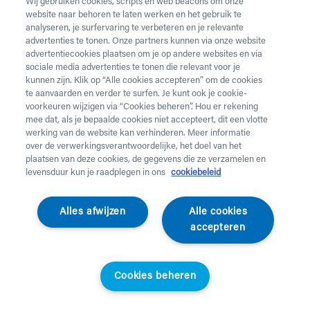
Wij gebruiken cookies, scripts en web beacons om onze
website naar behoren te laten werken en het gebruik te
Vul onderstaand formulier in voor de huur van
analyseren, je surfervaring te verbeteren en je relevante
zorgmateriaal.
Dringende levering of levering in het
advertenties te tonen. Onze partners kunnen via onze website
weekend
nodig? Neem telefonisch contact op via 02 218
advertentiecookies plaatsen om je op andere websites en via
22 22.
sociale media advertenties te tonen die relevant voor je
kunnen zijn. Klik op “Alle cookies accepteren” om de cookies
te aanvaarden en verder te surfen. Je kunt ook je cookie-
Heb je
krukken
nodig? Die kan je enkel aankopen. Wil je
voorkeuren wijzigen via “Cookies beheren”. Hou er rekening
huurmateriaal laten ophalen? Dat kan
hier
.
mee dat, als je bepaalde cookies niet accepteert, dit een vlotte
werking van de website kan verhinderen. Meer informatie
Opgelet!
Je huurt voor minstens 1 maand en betaalt een
over de verwerkingsverantwoordelijke, het doel van het
servicekost. Check de prijzen
hier
. Een gewone levering
plaatsen van deze cookies, de gegevens die ze verzamelen en
duurt 2 werkdagen, een dringende levering krijg je de
levensduur kun je raadplegen in ons
cookiebeleid
werkdag nadien aan huis. Er wordt niet geleverd op
feestdagen.
Alles afwijzen
Alle cookies
accepteren
Jouw aanvraag
Voornaam *
Cookies beheren