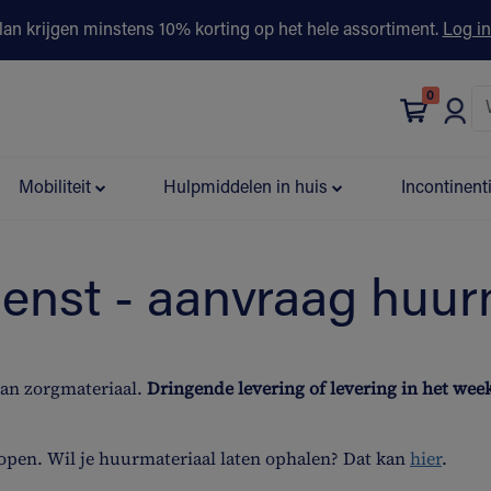
lan krijgen minstens 10% korting op het hele assortiment.
Log in
0
bonus
Contact
Winkels
Advies & Partners▾
Mobiliteit
Hulpmiddelen in huis
Incontinent
ienst - aanvraag huur
van zorgmateriaal.
Dringende levering of levering in het we
open. Wil je huurmateriaal laten ophalen? Dat kan
hier
.