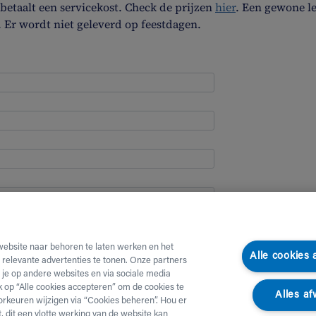
etaalt een servicekost. Check de prijzen
hier
. Een gewone l
. Er wordt niet geleverd op feestdagen.
website naar behoren te laten werken en het
Alle cookies
e relevante advertenties te tonen. Onze partners
je op andere websites en via sociale media
ik op “Alle cookies accepteren” om de cookies te
Alles af
orkeuren wijzigen via “Cookies beheren”. Hou er
, dit een vlotte werking van de website kan