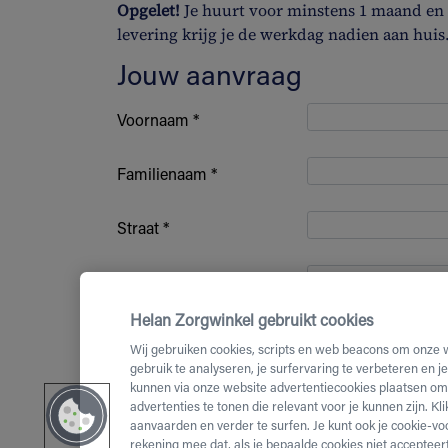
Opgelet!
Je huurt voor minstens 1 maand en b
levering krijg je de werkdag nadien aan huis
Jouw aanvraag
Voornaam *
Familienaam *
Straat *
Huisnummer *
Helan Zorgwinkel gebruikt cookies
Bus nummer
Wij gebruiken cookies, scripts en web beacons om onze 
gebruik te analyseren, je surfervaring te verbeteren en j
kunnen via onze website advertentiecookies plaatsen om 
Postcode *
advertenties te tonen die relevant voor je kunnen zijn. Kl
aanvaarden en verder te surfen. Je kunt ook je cookie-vo
(Mobiel)
rekening mee dat, als je bepaalde cookies niet accepteert