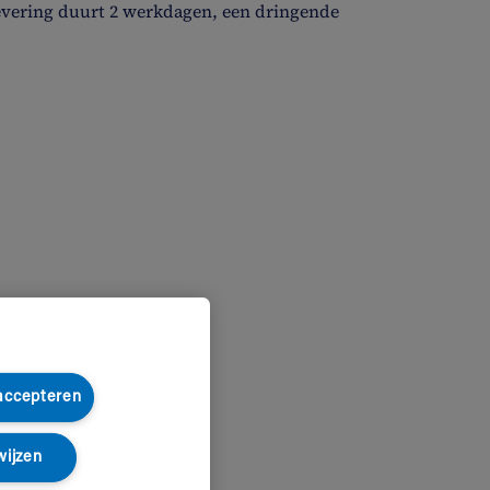
evering duurt 2 werkdagen, een dringende
 accepteren
wijzen