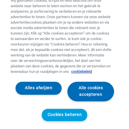
Wij gebruiken cookies, scripts en web beacons om onze
website naar behoren te laten werken en het gebruik te
Vul onderstaand formulier in voor de huur van
analyseren, je surfervaring te verbeteren en je relevante
zorgmateriaal.
Dringende levering of levering in het
advertenties te tonen. Onze partners kunnen via onze website
weekend
nodig? Neem telefonisch contact op via 02 218
advertentiecookies plaatsen om je op andere websites en via
22 22.
sociale media advertenties te tonen die relevant voor je
kunnen zijn. Klik op “Alle cookies accepteren” om de cookies
te aanvaarden en verder te surfen. Je kunt ook je cookie-
Heb je
krukken
nodig? Die kan je enkel aankopen. Wil je
voorkeuren wijzigen via “Cookies beheren”. Hou er rekening
huurmateriaal laten ophalen? Dat kan
hier
.
mee dat, als je bepaalde cookies niet accepteert, dit een vlotte
werking van de website kan verhinderen. Meer informatie
Opgelet!
Je huurt voor minstens 1 maand en betaalt een
over de verwerkingsverantwoordelijke, het doel van het
servicekost. Check de prijzen
hier
. Een gewone levering
plaatsen van deze cookies, de gegevens die ze verzamelen en
duurt 2 werkdagen, een dringende levering krijg je de
levensduur kun je raadplegen in ons
cookiebeleid
werkdag nadien aan huis. Er wordt niet geleverd op
feestdagen.
Alles afwijzen
Alle cookies
accepteren
Jouw aanvraag
Voornaam *
Cookies beheren