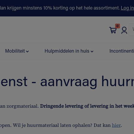
lan krijgen minstens 10% korting op het hele assortiment.
Log in
0
bonus
Contact
Winkels
Advies & Partners▾
Mobiliteit
Hulpmiddelen in huis
Incontinent
ienst - aanvraag huur
van zorgmateriaal.
Dringende levering of levering in het we
open. Wil je huurmateriaal laten ophalen? Dat kan
hier
.