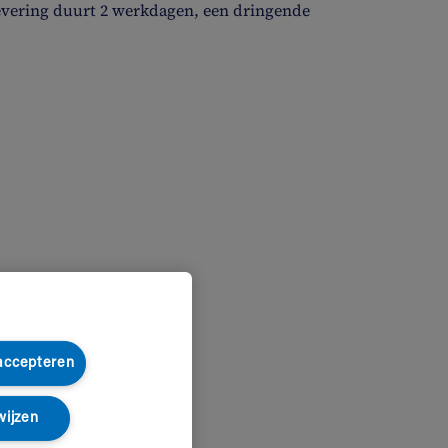
evering duurt 2 werkdagen, een dringende
 accepteren
wijzen