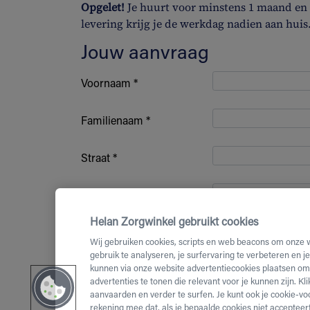
Opgelet!
Je huurt voor minstens 1 maand en b
levering krijg je de werkdag nadien aan huis
Jouw aanvraag
Voornaam *
Familienaam *
Straat *
Huisnummer *
Helan Zorgwinkel gebruikt cookies
Bus nummer
Wij gebruiken cookies, scripts en web beacons om onze 
gebruik te analyseren, je surfervaring te verbeteren en j
kunnen via onze website advertentiecookies plaatsen om 
Postcode *
advertenties te tonen die relevant voor je kunnen zijn. Kl
aanvaarden en verder te surfen. Je kunt ook je cookie-vo
(Mobiel)
rekening mee dat, als je bepaalde cookies niet accepteert