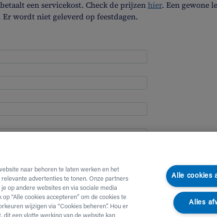
etaalt een servicekost. Check de prijzen
hier
. Een gewone l
. Er wordt niet geleverd op feestdagen.
website naar behoren te laten werken en het
Alle cookies
e relevante advertenties te tonen. Onze partners
je op andere websites en via sociale media
ik op “Alle cookies accepteren” om de cookies te
Alles af
orkeuren wijzigen via “Cookies beheren”. Hou er
, dit een vlotte werking van de website kan