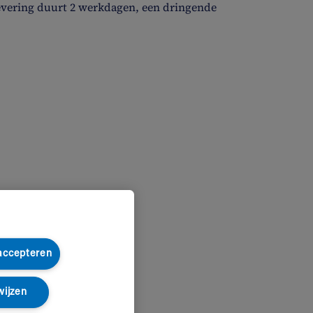
evering duurt 2 werkdagen, een dringende
 accepteren
wijzen