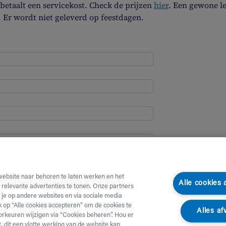
etaalt een servicekost. Check de prijzen
hier
. Een gewone l
. Er wordt niet geleverd op feestdagen.
website naar behoren te laten werken en het
Alle cookies
e relevante advertenties te tonen. Onze partners
je op andere websites en via sociale media
ik op “Alle cookies accepteren” om de cookies te
Alles af
orkeuren wijzigen via “Cookies beheren”. Hou er
, dit een vlotte werking van de website kan