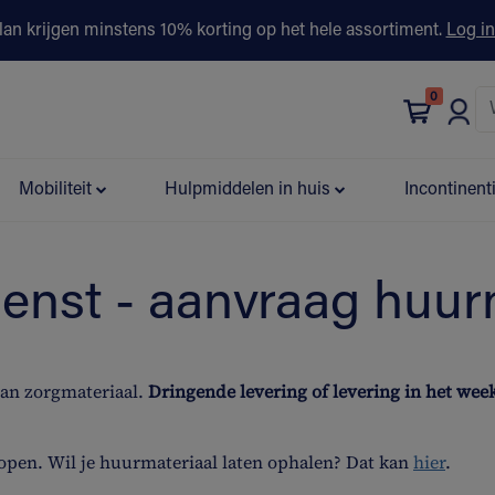
lan krijgen minstens 10% korting op het hele assortiment.
Log in
0
bonus
Contact
Winkels
Advies & Partners▾
Mobiliteit
Hulpmiddelen in huis
Incontinent
ienst - aanvraag huur
van zorgmateriaal.
Dringende levering of levering in het we
open. Wil je huurmateriaal laten ophalen? Dat kan
hier
.