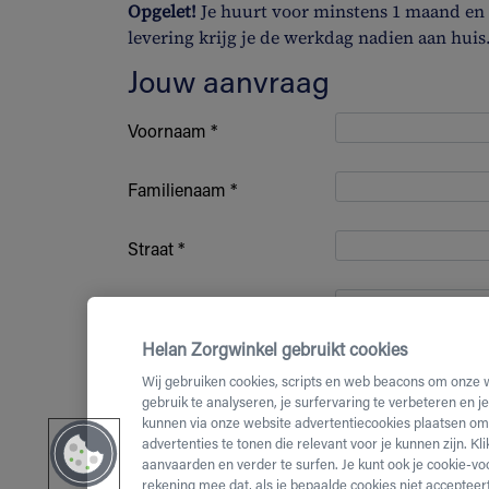
Opgelet!
Je huurt voor minstens 1 maand en b
levering krijg je de werkdag nadien aan huis
Jouw aanvraag
Voornaam *
Familienaam *
Straat *
Huisnummer *
Helan Zorgwinkel gebruikt cookies
Bus nummer
Wij gebruiken cookies, scripts en web beacons om onze 
gebruik te analyseren, je surfervaring te verbeteren en j
kunnen via onze website advertentiecookies plaatsen om 
Postcode *
advertenties te tonen die relevant voor je kunnen zijn. Kl
aanvaarden en verder te surfen. Je kunt ook je cookie-vo
(Mobiel)
rekening mee dat, als je bepaalde cookies niet accepteert