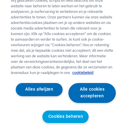
Wij gebruiken cookies, scripts en web beacons om onze
website naar behoren te laten werken en het gebruik te
Vul onderstaand formulier in voor de huur van
analyseren, je surfervaring te verbeteren en je relevante
zorgmateriaal.
Dringende levering of levering in het
advertenties te tonen. Onze partners kunnen via onze website
weekend
nodig? Neem telefonisch contact op via 02 218
advertentiecookies plaatsen om je op andere websites en via
22 22.
sociale media advertenties te tonen die relevant voor je
kunnen zijn. Klik op “Alle cookies accepteren” om de cookies
te aanvaarden en verder te surfen. Je kunt ook je cookie-
Heb je
krukken
nodig? Die kan je enkel aankopen. Wil je
voorkeuren wijzigen via “Cookies beheren”. Hou er rekening
huurmateriaal laten ophalen? Dat kan
hier
.
mee dat, als je bepaalde cookies niet accepteert, dit een vlotte
werking van de website kan verhinderen. Meer informatie
Opgelet!
Je huurt voor minstens 1 maand en betaalt een
over de verwerkingsverantwoordelijke, het doel van het
servicekost. Check de prijzen
hier
. Een gewone levering
plaatsen van deze cookies, de gegevens die ze verzamelen en
duurt 2 werkdagen, een dringende levering krijg je de
levensduur kun je raadplegen in ons
cookiebeleid
werkdag nadien aan huis. Er wordt niet geleverd op
feestdagen.
Alles afwijzen
Alle cookies
accepteren
Jouw aanvraag
Voornaam *
Cookies beheren