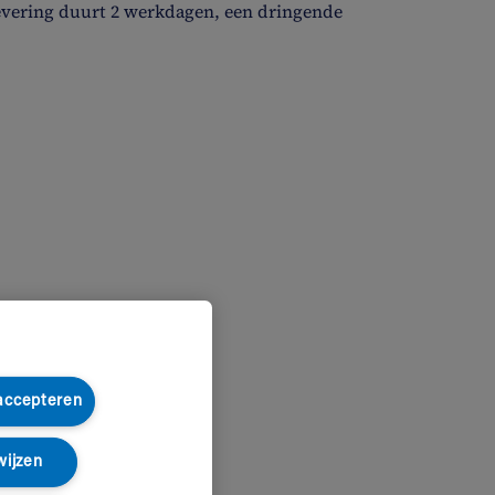
evering duurt 2 werkdagen, een dringende
 accepteren
wijzen