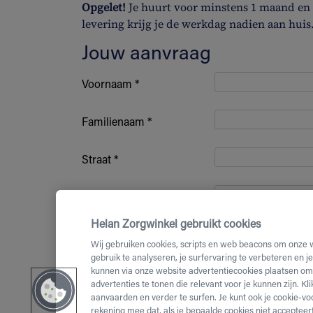
Opgelet!
Je huurt voor minstens 1 maand en b
levering krijg je de werkdag nadien aan huis
Jouw aanvraag
Voornaam *
Familienaam *
Straat *
Huisnummer *
Helan Zorgwinkel gebruikt cookies
Bus nummer
Wij gebruiken cookies, scripts en web beacons om onze 
gebruik te analyseren, je surfervaring te verbeteren en j
kunnen via onze website advertentiecookies plaatsen om 
Postcode *
advertenties te tonen die relevant voor je kunnen zijn. Kl
aanvaarden en verder te surfen. Je kunt ook je cookie-vo
(Mobiel)
rekening mee dat, als je bepaalde cookies niet accepteert