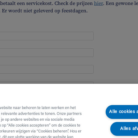
etaalt een servicekost. Check de prijzen
hier
. Een gewone l
. Er wordt niet geleverd op feestdagen.
website naar behoren te laten werken en het
Alle cookies
e relevante advertenties te tonen. Onze partners
je op andere websites en via sociale media
ik op “Alle cookies accepteren” om de cookies te
Alles af
orkeuren wijzigen via “Cookies beheren”. Hou er
, dit een vlotte werking van de website kan