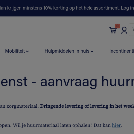
lan krijgen minstens 10% korting op het hele assortiment.
Log in
0
bonus
Contact
Winkels
Advies & Partners▾
Mobiliteit
Hulpmiddelen in huis
Incontinent
ienst - aanvraag huur
van zorgmateriaal.
Dringende levering of levering in het we
open. Wil je huurmateriaal laten ophalen? Dat kan
hier
.