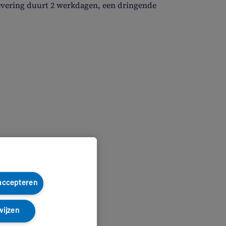
evering duurt 2 werkdagen, een dringende
 accepteren
wijzen