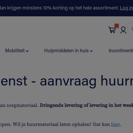
lan krijgen minstens 10% korting op het hele assortiment.
Log in
0
bonus
Contact
Winkels
Advies & Partners▾
Mobiliteit
Hulpmiddelen in huis
Incontinent
ienst - aanvraag huur
van zorgmateriaal.
Dringende levering of levering in het we
open. Wil je huurmateriaal laten ophalen? Dat kan
hier
.