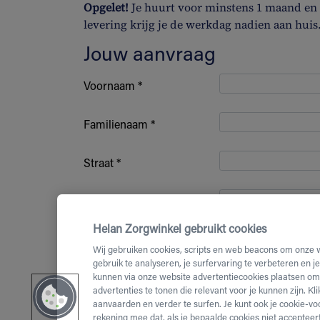
Opgelet!
Je huurt voor minstens 1 maand en b
levering krijg je de werkdag nadien aan huis
Jouw aanvraag
Voornaam *
Familienaam *
Straat *
Huisnummer *
Helan Zorgwinkel gebruikt cookies
Bus nummer
Wij gebruiken cookies, scripts en web beacons om onze 
gebruik te analyseren, je surfervaring te verbeteren en j
kunnen via onze website advertentiecookies plaatsen om 
Postcode *
advertenties te tonen die relevant voor je kunnen zijn. Kl
aanvaarden en verder te surfen. Je kunt ook je cookie-vo
(Mobiel)
rekening mee dat, als je bepaalde cookies niet accepteert