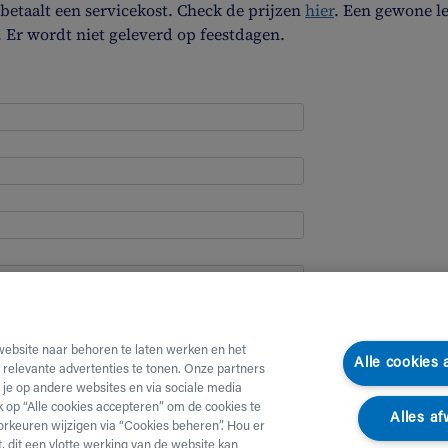
etaalt een servicekost. Check de prijzen
hier
. Een gewone l
. Er wordt niet geleverd op feestdagen.
website naar behoren te laten werken en het
Alle cookies
e relevante advertenties te tonen. Onze partners
je op andere websites en via sociale media
ik op “Alle cookies accepteren” om de cookies te
Alles af
orkeuren wijzigen via “Cookies beheren”. Hou er
, dit een vlotte werking van de website kan