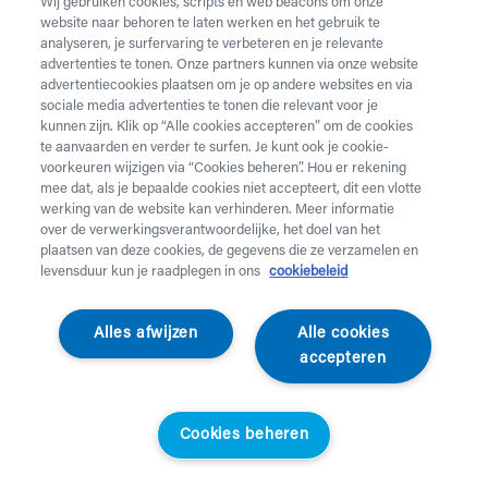
Wij gebruiken cookies, scripts en web beacons om onze
website naar behoren te laten werken en het gebruik te
Vul onderstaand formulier in voor de huur van
analyseren, je surfervaring te verbeteren en je relevante
zorgmateriaal.
Dringende levering of levering in het
advertenties te tonen. Onze partners kunnen via onze website
weekend
nodig? Neem telefonisch contact op via 02 218
advertentiecookies plaatsen om je op andere websites en via
22 22.
sociale media advertenties te tonen die relevant voor je
kunnen zijn. Klik op “Alle cookies accepteren” om de cookies
te aanvaarden en verder te surfen. Je kunt ook je cookie-
Heb je
krukken
nodig? Die kan je enkel aankopen. Wil je
voorkeuren wijzigen via “Cookies beheren”. Hou er rekening
huurmateriaal laten ophalen? Dat kan
hier
.
mee dat, als je bepaalde cookies niet accepteert, dit een vlotte
werking van de website kan verhinderen. Meer informatie
Opgelet!
Je huurt voor minstens 1 maand en betaalt een
over de verwerkingsverantwoordelijke, het doel van het
servicekost. Check de prijzen
hier
. Een gewone levering
plaatsen van deze cookies, de gegevens die ze verzamelen en
duurt 2 werkdagen, een dringende levering krijg je de
levensduur kun je raadplegen in ons
cookiebeleid
werkdag nadien aan huis. Er wordt niet geleverd op
feestdagen.
Alles afwijzen
Alle cookies
accepteren
Jouw aanvraag
Voornaam *
Cookies beheren