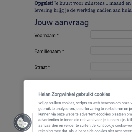
Opgelet!
Je huurt voor minstens 1 maand en b
levering krijg je de werkdag nadien aan huis
Jouw aanvraag
Voornaam *
Familienaam *
Straat *
Huisnummer *
Helan Zorgwinkel gebruikt cookies
Bus nummer
Wij gebruiken cookies, scripts en web beacons om onze 
gebruik te analyseren, je surfervaring te verbeteren en j
kunnen via onze website advertentiecookies plaatsen om 
Postcode *
advertenties te tonen die relevant voor je kunnen zijn. Kl
aanvaarden en verder te surfen. Je kunt ook je cookie-vo
(Mobiel)
rekening mee dat, als je bepaalde cookies niet accepteert