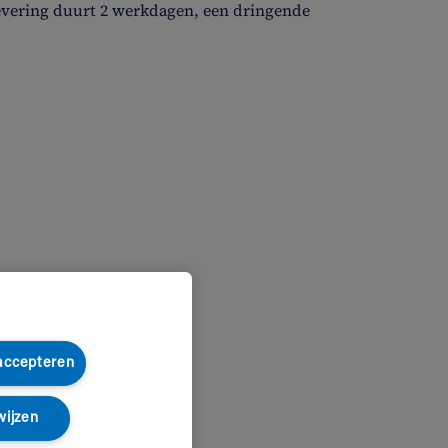
evering duurt 2 werkdagen, een dringende
 accepteren
wijzen