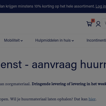
lan krijgen minstens 10% korting op het hele assortiment.
Log in
0
bonus
Contact
Winkels
Advies & Partners▾
Mobiliteit
Hulpmiddelen in huis
Incontinent
ienst - aanvraag huur
van zorgmateriaal.
Dringende levering of levering in het we
open. Wil je huurmateriaal laten ophalen? Dat kan
hier
.