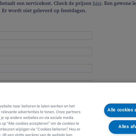
etaalt een servicekost. Check de prijzen
hier
. Een gewone l
. Er wordt niet geleverd op feestdagen.
website naar behoren te laten werken en het
Alle cookies
e relevante advertenties te tonen. Onze partners
je op andere websites en via sociale media
ik op “Alle cookies accepteren” om de cookies te
Alles af
orkeuren wijzigen via “Cookies beheren”. Hou er
, dit een vlotte werking van de website kan