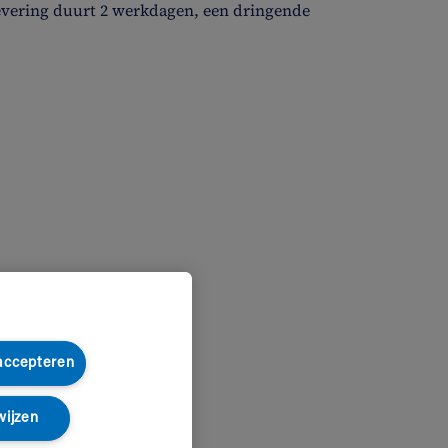
evering duurt 2 werkdagen, een dringende
 accepteren
wijzen