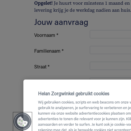
Opgelet!
Je huurt voor minstens 1 maand en b
levering krijg je de werkdag nadien aan huis
Jouw aanvraag
Voornaam *
Familienaam *
Straat *
Huisnummer *
Helan Zorgwinkel gebruikt cookies
Bus nummer
Wij gebruiken cookies, scripts en web beacons om onze 
gebruik te analyseren, je surfervaring te verbeteren en j
kunnen via onze website advertentiecookies plaatsen om 
Postcode *
advertenties te tonen die relevant voor je kunnen zijn. Kl
aanvaarden en verder te surfen. Je kunt ook je cookie-vo
(Mobiel)
rekening mee dat, als je bepaalde cookies niet accepteert