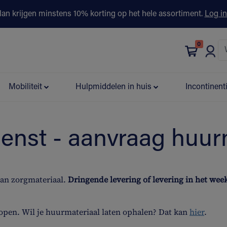
lan krijgen minstens 10% korting op het hele assortiment.
Log in
0
bonus
Contact
Winkels
Advies & Partners▾
Mobiliteit
Hulpmiddelen in huis
Incontinent
ienst - aanvraag huur
van zorgmateriaal.
Dringende levering of levering in het we
open. Wil je huurmateriaal laten ophalen? Dat kan
hier
.