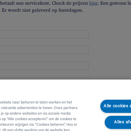
etaalt een servicekost. Check de prijzen
hier
. Een gewone l
. Er wordt niet geleverd op feestdagen.
website naar behoren te laten werken en het
Alle cookies
e relevante advertenties te tonen. Onze partners
je op andere websites en via sociale media
ik op “Alle cookies accepteren” om de cookies te
Alles af
orkeuren wijzigen via “Cookies beheren”. Hou er
, dit een vlotte werking van de website kan