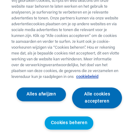
Wij gebruiken cookies, scripts en web beacons om onze
website naar behoren te laten werken en het gebruik te
Vul onderstaand formulier in voor de huur van
analyseren, je surfervaring te verbeteren en je relevante
zorgmateriaal.
Dringende levering of levering in het
advertenties te tonen. Onze partners kunnen via onze website
weekend
nodig? Neem telefonisch contact op via 02 218
advertentiecookies plaatsen om je op andere websites en via
22 22.
sociale media advertenties te tonen die relevant voor je
kunnen zijn. Klik op “Alle cookies accepteren” om de cookies
te aanvaarden en verder te surfen. Je kunt ook je cookie-
Heb je
krukken
nodig? Die kan je enkel aankopen. Wil je
voorkeuren wijzigen via “Cookies beheren”. Hou er rekening
huurmateriaal laten ophalen? Dat kan
hier
.
mee dat, als je bepaalde cookies niet accepteert, dit een vlotte
werking van de website kan verhinderen. Meer informatie
Opgelet!
Je huurt voor minstens 1 maand en betaalt een
over de verwerkingsverantwoordelijke, het doel van het
servicekost. Check de prijzen
hier
. Een gewone levering
plaatsen van deze cookies, de gegevens die ze verzamelen en
duurt 2 werkdagen, een dringende levering krijg je de
levensduur kun je raadplegen in ons
cookiebeleid
werkdag nadien aan huis. Er wordt niet geleverd op
feestdagen.
Alles afwijzen
Alle cookies
accepteren
Jouw aanvraag
Voornaam *
Cookies beheren