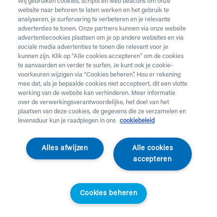
Wij gebruiken cookies, scripts en web beacons om onze
website naar behoren te laten werken en het gebruik te
Vul onderstaand formulier in voor de huur van
analyseren, je surfervaring te verbeteren en je relevante
zorgmateriaal.
Dringende levering of levering in het
advertenties te tonen. Onze partners kunnen via onze website
weekend
nodig? Neem telefonisch contact op via 02 218
advertentiecookies plaatsen om je op andere websites en via
22 22.
sociale media advertenties te tonen die relevant voor je
kunnen zijn. Klik op “Alle cookies accepteren” om de cookies
te aanvaarden en verder te surfen. Je kunt ook je cookie-
Heb je
krukken
nodig? Die kan je enkel aankopen. Wil je
voorkeuren wijzigen via “Cookies beheren”. Hou er rekening
huurmateriaal laten ophalen? Dat kan
hier
.
mee dat, als je bepaalde cookies niet accepteert, dit een vlotte
werking van de website kan verhinderen. Meer informatie
Opgelet!
Je huurt voor minstens 1 maand en betaalt een
over de verwerkingsverantwoordelijke, het doel van het
servicekost. Check de prijzen
hier
. Een gewone levering
plaatsen van deze cookies, de gegevens die ze verzamelen en
duurt 2 werkdagen, een dringende levering krijg je de
levensduur kun je raadplegen in ons
cookiebeleid
werkdag nadien aan huis. Er wordt niet geleverd op
feestdagen.
Alles afwijzen
Alle cookies
accepteren
Jouw aanvraag
Voornaam *
Cookies beheren