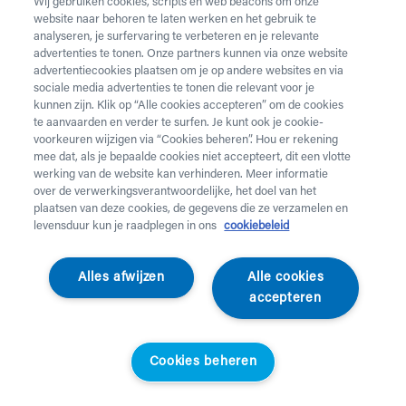
Wij gebruiken cookies, scripts en web beacons om onze
website naar behoren te laten werken en het gebruik te
Vul onderstaand formulier in voor de huur van
analyseren, je surfervaring te verbeteren en je relevante
zorgmateriaal.
Dringende levering of levering in het
advertenties te tonen. Onze partners kunnen via onze website
weekend
nodig? Neem telefonisch contact op via 02 218
advertentiecookies plaatsen om je op andere websites en via
22 22.
sociale media advertenties te tonen die relevant voor je
kunnen zijn. Klik op “Alle cookies accepteren” om de cookies
te aanvaarden en verder te surfen. Je kunt ook je cookie-
Heb je
krukken
nodig? Die kan je enkel aankopen. Wil je
voorkeuren wijzigen via “Cookies beheren”. Hou er rekening
huurmateriaal laten ophalen? Dat kan
hier
.
mee dat, als je bepaalde cookies niet accepteert, dit een vlotte
werking van de website kan verhinderen. Meer informatie
Opgelet!
Je huurt voor minstens 1 maand en betaalt een
over de verwerkingsverantwoordelijke, het doel van het
servicekost. Check de prijzen
hier
. Een gewone levering
plaatsen van deze cookies, de gegevens die ze verzamelen en
duurt 2 werkdagen, een dringende levering krijg je de
levensduur kun je raadplegen in ons
cookiebeleid
werkdag nadien aan huis. Er wordt niet geleverd op
feestdagen.
Alles afwijzen
Alle cookies
accepteren
Jouw aanvraag
Voornaam *
Cookies beheren