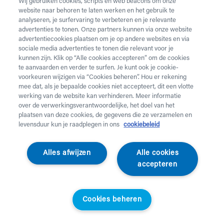
Wij gebruiken cookies, scripts en web beacons om onze
website naar behoren te laten werken en het gebruik te
Vul onderstaand formulier in voor de huur van
analyseren, je surfervaring te verbeteren en je relevante
zorgmateriaal.
Dringende levering of levering in het
advertenties te tonen. Onze partners kunnen via onze website
weekend
nodig? Neem telefonisch contact op via 02 218
advertentiecookies plaatsen om je op andere websites en via
22 22.
sociale media advertenties te tonen die relevant voor je
kunnen zijn. Klik op “Alle cookies accepteren” om de cookies
te aanvaarden en verder te surfen. Je kunt ook je cookie-
Heb je
krukken
nodig? Die kan je enkel aankopen. Wil je
voorkeuren wijzigen via “Cookies beheren”. Hou er rekening
huurmateriaal laten ophalen? Dat kan
hier
.
mee dat, als je bepaalde cookies niet accepteert, dit een vlotte
werking van de website kan verhinderen. Meer informatie
Opgelet!
Je huurt voor minstens 1 maand en betaalt een
over de verwerkingsverantwoordelijke, het doel van het
servicekost. Check de prijzen
hier
. Een gewone levering
plaatsen van deze cookies, de gegevens die ze verzamelen en
duurt 2 werkdagen, een dringende levering krijg je de
levensduur kun je raadplegen in ons
cookiebeleid
werkdag nadien aan huis. Er wordt niet geleverd op
feestdagen.
Alles afwijzen
Alle cookies
accepteren
Jouw aanvraag
Voornaam *
Cookies beheren