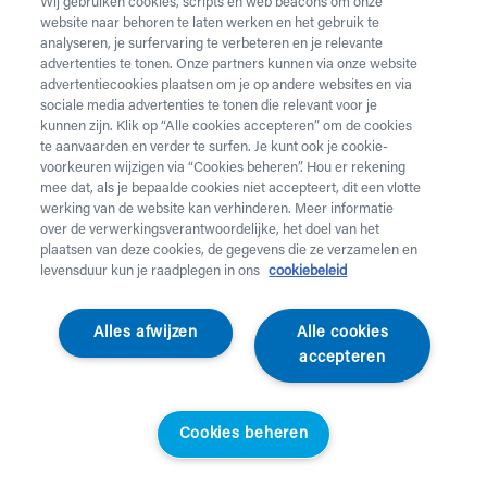
Wij gebruiken cookies, scripts en web beacons om onze
website naar behoren te laten werken en het gebruik te
Vul onderstaand formulier in voor de huur van
analyseren, je surfervaring te verbeteren en je relevante
zorgmateriaal.
Dringende levering of levering in het
advertenties te tonen. Onze partners kunnen via onze website
weekend
nodig? Neem telefonisch contact op via 02 218
advertentiecookies plaatsen om je op andere websites en via
22 22.
sociale media advertenties te tonen die relevant voor je
kunnen zijn. Klik op “Alle cookies accepteren” om de cookies
te aanvaarden en verder te surfen. Je kunt ook je cookie-
Heb je
krukken
nodig? Die kan je enkel aankopen. Wil je
voorkeuren wijzigen via “Cookies beheren”. Hou er rekening
huurmateriaal laten ophalen? Dat kan
hier
.
mee dat, als je bepaalde cookies niet accepteert, dit een vlotte
werking van de website kan verhinderen. Meer informatie
Opgelet!
Je huurt voor minstens 1 maand en betaalt een
over de verwerkingsverantwoordelijke, het doel van het
servicekost. Check de prijzen
hier
. Een gewone levering
plaatsen van deze cookies, de gegevens die ze verzamelen en
duurt 2 werkdagen, een dringende levering krijg je de
levensduur kun je raadplegen in ons
cookiebeleid
werkdag nadien aan huis. Er wordt niet geleverd op
feestdagen.
Alles afwijzen
Alle cookies
accepteren
Jouw aanvraag
Voornaam *
Cookies beheren