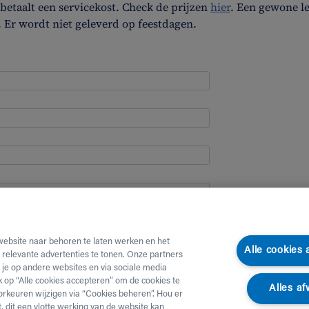
etaalt een servicekost. Check de prijzen
hier
. Een gewone l
. Er wordt niet geleverd op feestdagen.
website naar behoren te laten werken en het
Alle cookies
e relevante advertenties te tonen. Onze partners
je op andere websites en via sociale media
ik op “Alle cookies accepteren” om de cookies te
Alles af
orkeuren wijzigen via “Cookies beheren”. Hou er
, dit een vlotte werking van de website kan