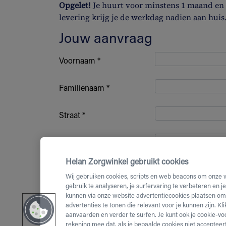
Opgelet!
Je huurt voor minstens 1 maand en b
levering krijg je de werkdag nadien aan huis
Jouw aanvraag
Voornaam *
Familienaam *
Straat *
Huisnummer *
Helan Zorgwinkel gebruikt cookies
Bus nummer
Wij gebruiken cookies, scripts en web beacons om onze 
gebruik te analyseren, je surfervaring te verbeteren en j
kunnen via onze website advertentiecookies plaatsen om 
Postcode *
advertenties te tonen die relevant voor je kunnen zijn. Kl
aanvaarden en verder te surfen. Je kunt ook je cookie-vo
(Mobiel)
rekening mee dat, als je bepaalde cookies niet accepteert