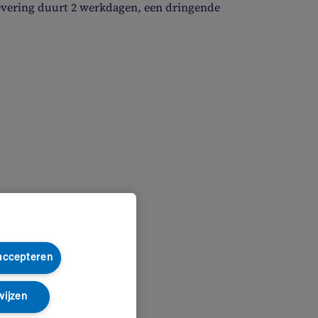
evering duurt 2 werkdagen, een dringende
 accepteren
wijzen