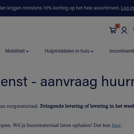
lan krijgen minstens 10% korting op het hele assortiment.
Log in
0
bonus
Contact
Winkels
Advies & Partners▾
Mobiliteit
Hulpmiddelen in huis
Incontinent
ienst - aanvraag huur
van zorgmateriaal.
Dringende levering of levering in het we
open. Wil je huurmateriaal laten ophalen? Dat kan
hier
.