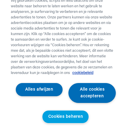
Wij gebruiken cookies, scripts en web beacons om onze
website naar behoren te laten werken en het gebruik te
Vul onderstaand formulier in voor de huur van
analyseren, je surfervaring te verbeteren en je relevante
zorgmateriaal.
Dringende levering of levering in het
advertenties te tonen. Onze partners kunnen via onze website
weekend
nodig? Neem telefonisch contact op via 02 218
advertentiecookies plaatsen om je op andere websites en via
22 22.
sociale media advertenties te tonen die relevant voor je
kunnen zijn. Klik op “Alle cookies accepteren” om de cookies
te aanvaarden en verder te surfen. Je kunt ook je cookie-
Heb je
krukken
nodig? Die kan je enkel aankopen. Wil je
voorkeuren wijzigen via “Cookies beheren”. Hou er rekening
huurmateriaal laten ophalen? Dat kan
hier
.
mee dat, als je bepaalde cookies niet accepteert, dit een vlotte
werking van de website kan verhinderen. Meer informatie
Opgelet!
Je huurt voor minstens 1 maand en betaalt een
over de verwerkingsverantwoordelijke, het doel van het
servicekost. Check de prijzen
hier
. Een gewone levering
plaatsen van deze cookies, de gegevens die ze verzamelen en
duurt 2 werkdagen, een dringende levering krijg je de
levensduur kun je raadplegen in ons
cookiebeleid
werkdag nadien aan huis. Er wordt niet geleverd op
feestdagen.
Alles afwijzen
Alle cookies
accepteren
Jouw aanvraag
Voornaam *
Cookies beheren