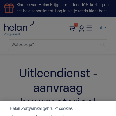
Klanten van Helan krijgen minstens 10% korting op
het hele assortiment.
Log in als je reeds klant bent
0
nl
Uitleendienst -
aanvraag
huurmateriaal
Helan Zorgwinkel gebruikt cookies