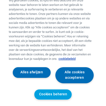
Wij gebruiken cookies, scripts en web beacons om onze
website naar behoren te laten werken en het gebruik te
Vul onderstaand formulier in voor de huur van
analyseren, je surfervaring te verbeteren en je relevante
zorgmateriaal.
Dringende levering of levering in het
advertenties te tonen. Onze partners kunnen via onze website
weekend
nodig? Neem telefonisch contact op via 02 218
advertentiecookies plaatsen om je op andere websites en via
22 22.
sociale media advertenties te tonen die relevant voor je
kunnen zijn. Klik op “Alle cookies accepteren” om de cookies
te aanvaarden en verder te surfen. Je kunt ook je cookie-
Heb je
krukken
nodig? Die kan je enkel aankopen. Wil je
voorkeuren wijzigen via “Cookies beheren”. Hou er rekening
huurmateriaal laten ophalen? Dat kan
hier
.
mee dat, als je bepaalde cookies niet accepteert, dit een vlotte
werking van de website kan verhinderen. Meer informatie
Opgelet!
Je huurt voor minstens 1 maand en betaalt een
over de verwerkingsverantwoordelijke, het doel van het
servicekost. Check de prijzen
hier
. Een gewone levering
plaatsen van deze cookies, de gegevens die ze verzamelen en
duurt 2 werkdagen, een dringende levering krijg je de
levensduur kun je raadplegen in ons
cookiebeleid
werkdag nadien aan huis. Er wordt niet geleverd op
feestdagen.
Alles afwijzen
Alle cookies
accepteren
Jouw aanvraag
Voornaam *
Cookies beheren