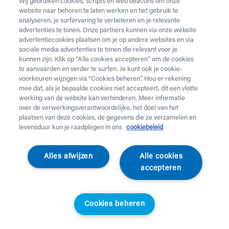
Wij gebruiken cookies, scripts en web beacons om onze
website naar behoren te laten werken en het gebruik te
Vul onderstaand formulier in voor de huur van
analyseren, je surfervaring te verbeteren en je relevante
zorgmateriaal.
Dringende levering of levering in het
advertenties te tonen. Onze partners kunnen via onze website
weekend
nodig? Neem telefonisch contact op via 02 218
advertentiecookies plaatsen om je op andere websites en via
22 22.
sociale media advertenties te tonen die relevant voor je
kunnen zijn. Klik op “Alle cookies accepteren” om de cookies
te aanvaarden en verder te surfen. Je kunt ook je cookie-
Heb je
krukken
nodig? Die kan je enkel aankopen. Wil je
voorkeuren wijzigen via “Cookies beheren”. Hou er rekening
huurmateriaal laten ophalen? Dat kan
hier
.
mee dat, als je bepaalde cookies niet accepteert, dit een vlotte
werking van de website kan verhinderen. Meer informatie
Opgelet!
Je huurt voor minstens 1 maand en betaalt een
over de verwerkingsverantwoordelijke, het doel van het
servicekost. Check de prijzen
hier
. Een gewone levering
plaatsen van deze cookies, de gegevens die ze verzamelen en
duurt 2 werkdagen, een dringende levering krijg je de
levensduur kun je raadplegen in ons
cookiebeleid
werkdag nadien aan huis. Er wordt niet geleverd op
feestdagen.
Alles afwijzen
Alle cookies
accepteren
Jouw aanvraag
Voornaam *
Cookies beheren